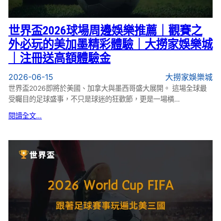
世界盃2026球場周邊娛樂推薦｜觀賽之
外必玩的美加墨精彩體驗｜大撈家娛樂城
｜注冊送高額體驗金
2026-06-15
大撈家娛樂城
世界盃2026即將於美國、加拿大與墨西哥盛大展開。 這場全球最
受矚目的足球盛事，不只是球迷的狂歡節，更是一場橫…
閱讀全文…