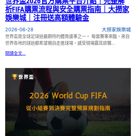
世界盃2026官方購票平台介紹｜完整解
析FIFA購票流程與安全購票指南｜大撈家
娛樂城｜注冊送高額體驗金
2026-06-28
大撈家娛樂城
世界盃是全球足球迷最期待的體育盛事之一。 每當賽事來臨，來自
世界各地的球迷都希望親自走進球場，感受現場震耳欲聾…
閱讀全文…