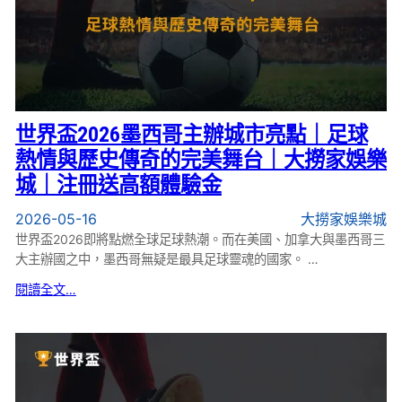
世界盃2026墨西哥主辦城市亮點｜足球
熱情與歷史傳奇的完美舞台｜大撈家娛樂
城｜注冊送高額體驗金
2026-05-16
大撈家娛樂城
世界盃2026即將點燃全球足球熱潮。而在美國、加拿大與墨西哥三
大主辦國之中，墨西哥無疑是最具足球靈魂的國家。 …
閱讀全文…