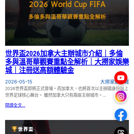
世界盃2026加拿大主辦城市介紹｜多倫
多與溫哥華觀賽重點全解析｜大撈家娛樂
城｜注冊送高額體驗金
2026-05-15
大撈家娛樂城
2026世界盃即將正式登場。而加拿大，也將首次以主辦國身份站上
世界足球核心舞台。 雖然加拿大只有兩座主辦城市。…
閱讀全文…