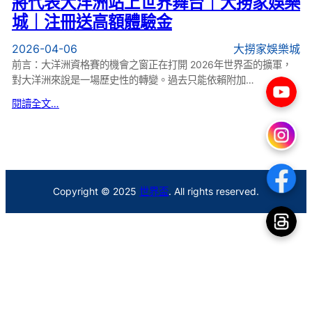
將代表大洋洲站上世界舞台｜大撈家娛樂
城｜注冊送高額體驗金
2026-04-06
大撈家娛樂城
前言：大洋洲資格賽的機會之窗正在打開 2026年世界盃的擴軍，
對大洋洲來說是一場歷史性的轉變。過去只能依賴附加…
閱讀全文…
Copyright © 2025
世界盃
. All rights reserved.