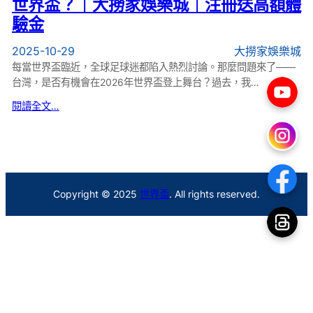
世界盃？｜大撈家娛樂城｜注冊送高額體
驗金
2025-10-29
大撈家娛樂城
每當世界盃臨近，全球足球迷都陷入熱烈討論。那麼問題來了——
台灣，是否有機會在2026年世界盃登上舞台？過去，我…
閱讀全文…
Copyright © 2025
世界盃
. All rights reserved.