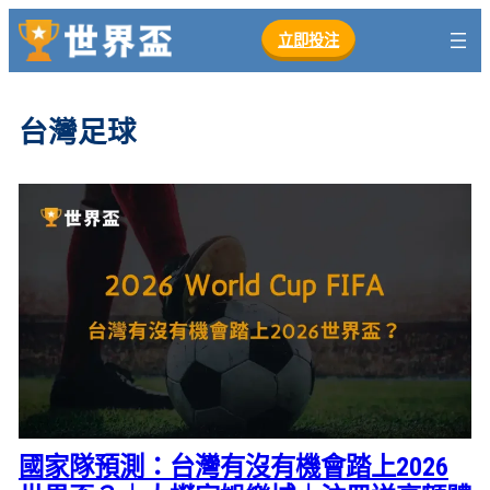
跳
立即投注
至
主
要
台灣足球
內
容
國家隊預測：台灣有沒有機會踏上2026