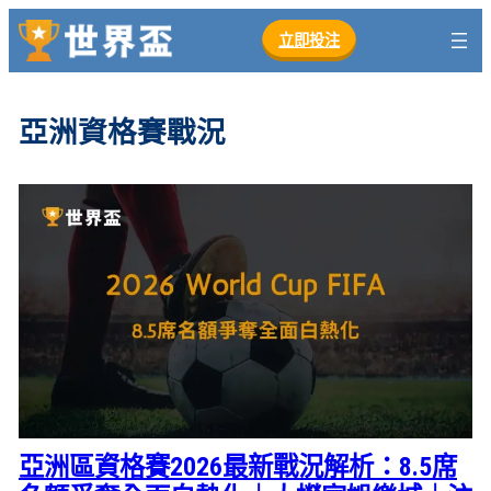
跳
立即投注
至
主
要
亞洲資格賽戰況
內
容
亞洲區資格賽2026最新戰況解析：8.5席