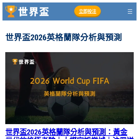
跳
立即投注
至
主
要
世界盃2026英格蘭隊分析與預測
內
容
世界盃2026英格蘭隊分析與預測：黃金