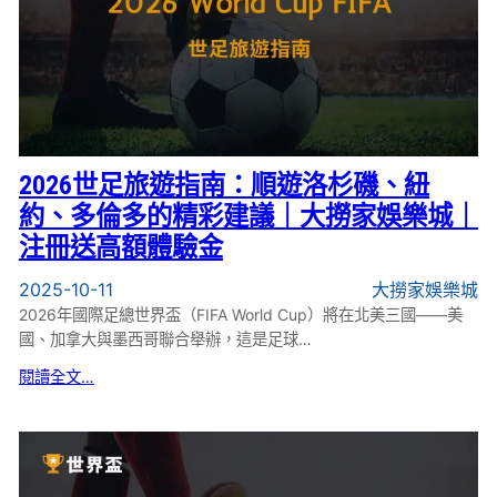
2026世足旅遊指南：順遊洛杉磯、紐
約、多倫多的精彩建議｜大撈家娛樂城｜
注冊送高額體驗金
2025-10-11
大撈家娛樂城
2026年國際足總世界盃（FIFA World Cup）將在北美三國——美
國、加拿大與墨西哥聯合舉辦，這是足球…
閱讀全文…