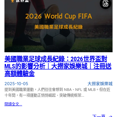
美國職業足球成長紀錄：2026世界盃對
MLS的影響分析｜大撈家娛樂城｜注冊送
高額體驗金
2025-10-05
大撈家娛樂城
提到美國職業運動，人們往往會想到 NBA、NFL 或 MLB。但在近
十年間，有一項運動正悄悄崛起、突破傳統框架…
閱讀全文…
下一頁
→