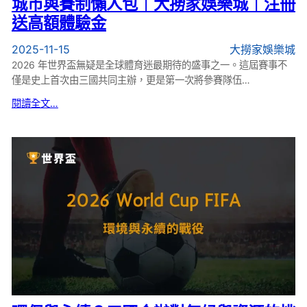
城市與賽制懶人包｜大撈家娛樂城｜注冊
送高額體驗金
2025-11-15
大撈家娛樂城
2026 年世界盃無疑是全球體育迷最期待的盛事之一。這屆賽事不
僅是史上首次由三國共同主辦，更是第一次將參賽隊伍…
閱讀全文…