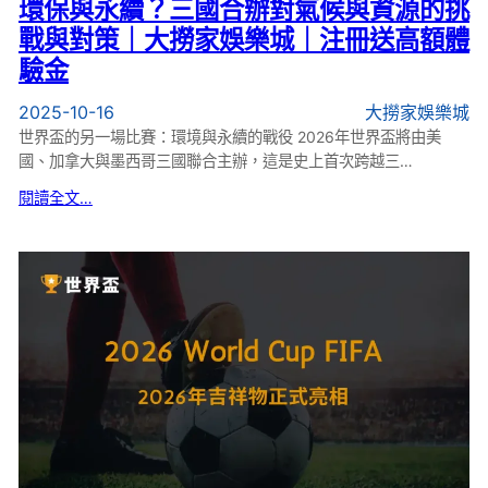
環保與永續？三國合辦對氣候與資源的挑
戰與對策｜大撈家娛樂城｜注冊送高額體
驗金
2025-10-16
大撈家娛樂城
世界盃的另一場比賽：環境與永續的戰役 2026年世界盃將由美
國、加拿大與墨西哥三國聯合主辦，這是史上首次跨越三…
閱讀全文…