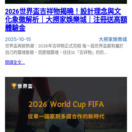
2026世界盃吉祥物揭曉！設計理念與文
化象徵解析｜大撈家娛樂城｜注冊送高額
體驗金
2025-10-15
大撈家娛樂城
世界盃再掀熱潮：2026年吉祥物正式亮相 每一屆世界盃都有屬於
自己的靈魂象徵，而那個靈魂，往往以「吉祥物」的形…
閱讀全文…