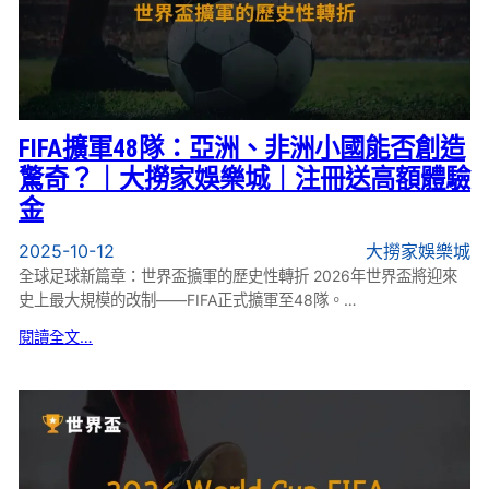
FIFA擴軍48隊：亞洲、非洲小國能否創造
驚奇？｜大撈家娛樂城｜注冊送高額體驗
金
2025-10-12
大撈家娛樂城
全球足球新篇章：世界盃擴軍的歷史性轉折 2026年世界盃將迎來
史上最大規模的改制——FIFA正式擴軍至48隊。…
閱讀全文…