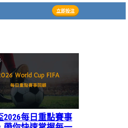
立即投注
2026每日重點賽事
，帶你快速掌握每一