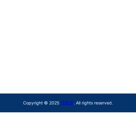
Copyright © 2025
世界盃
. All rights reserved.