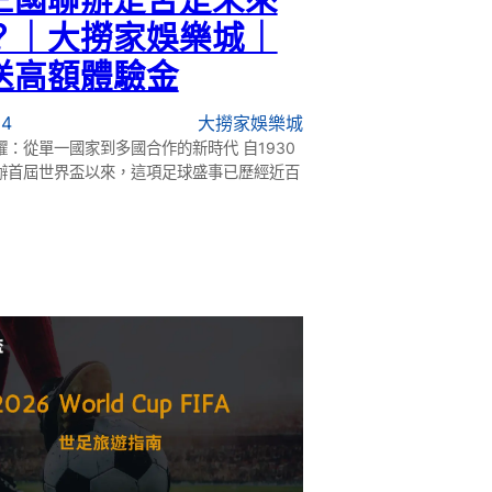
6三國聯辦是否是未來
？｜大撈家娛樂城｜
送高額體驗金
14
大撈家娛樂城
：從單一國家到多國合作的新時代 自1930
辦首屆世界盃以來，這項足球盛事已歷經近百