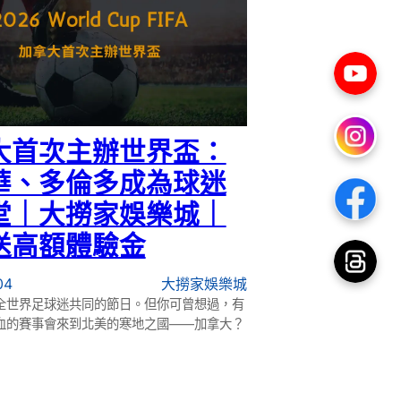
大首次主辦世界盃：
華、多倫多成為球迷
堂｜大撈家娛樂城｜
送高額體驗金
04
大撈家娛樂城
全世界足球迷共同的節日。但你可曾想過，有
血的賽事會來到北美的寒地之國——加拿大？