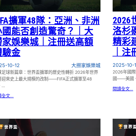
202
FIFA擴軍48隊：亞洲、非洲
洛杉
小國能否創造驚奇？｜大
精彩
撈家娛樂城｜注冊送高額
｜注
體驗金
2025-10-1
25-10-12
大撈家娛樂城
2026年國際
球足球新篇章：世界盃擴軍的歷史性轉折 2026年世界
國——美國
將迎來史上最大規模的改制——FIFA正式擴軍至48
。…
閱讀全文…
讀全文…