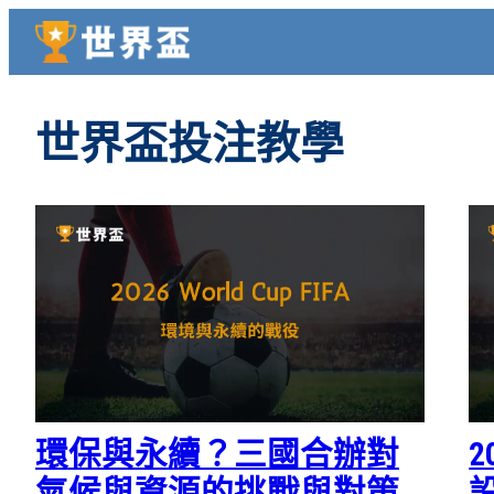
跳
至
主
要
世界盃投注教學
內
容
環保與永續？三國合辦對
氣候與資源的挑戰與對策