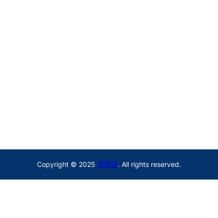
Copyright © 2025
世界盃
. All rights reserved.