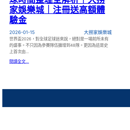
家娛樂城｜注冊送高額體
驗金
2026-01-15
大撈家娛樂城
世界盃2026，對全球足球迷來說，絕對是一場前所未有
的盛事。不只因為參賽隊伍擴增到48隊。更因為這是史
上首次由…
閱讀全文…