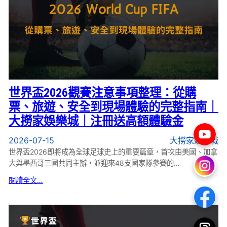
世界盃2026觀賽注意事項整理：從購
票、旅遊、安全到現場體驗的完整指南｜
大撈家娛樂城｜注冊送高額體驗金
2026-07-15
大撈家娛樂城
世界盃2026即將成為全球足球史上的重要篇章，首次由美國、加拿
大與墨西哥三國共同主辦，並迎來48支國家隊參賽的…
閱讀全文…