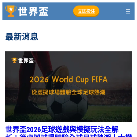
跳
立即投注
至
主
要
最新消息
內
容
世界盃2026足球遊戲與模擬玩法全解