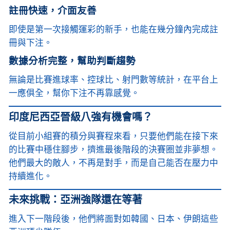
註冊快速，介面友善
即使是第一次接觸運彩的新手，也能在幾分鐘內完成註
冊與下注。
數據分析完整，幫助判斷趨勢
無論是比賽進球率、控球比、射門數等統計，在平台上
一應俱全，幫你下注不再靠感覺。
印度尼西亞晉級八強有機會嗎？
從目前小組賽的積分與賽程來看，只要他們能在接下來
的比賽中穩住腳步，擠進最後階段的決賽圈並非夢想。
他們最大的敵人，不再是對手，而是自己能否在壓力中
持續進化。
未來挑戰：亞洲強隊還在等著
進入下一階段後，他們將面對如韓國、日本、伊朗這些