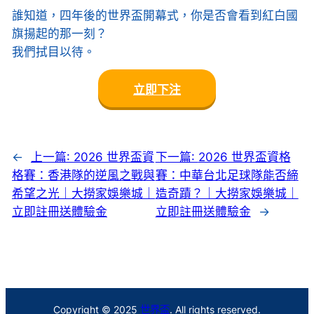
誰知道，四年後的世界盃開幕式，你是否會看到紅白國
旗揚起的那一刻？
我們拭目以待。
立即下注
←
上一篇:
2026 世界盃資
下一篇:
2026 世界盃資格
格賽：香港隊的逆風之戰與
賽：中華台北足球隊能否締
希望之光｜大撈家娛樂城｜
造奇蹟？｜大撈家娛樂城｜
立即註冊送體驗金
立即註冊送體驗金
→
Copyright © 2025
世界盃
. All rights reserved.