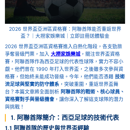
2026 世界盃亞洲區資格賽：阿聯酋隊能否重返世界
盃？｜大撈家娛樂城｜立即註冊送體驗金
2026 世界盃亞洲區資格賽進入白熱化階段，各支勁旅
爭奪晉級門票，加入
大撈家娛樂城
，關注世界盃資格
賽，阿聯酋隊作為西亞足球的代表性球隊，實力不容小
覷。他們曾在 1990 年打入世界盃，之後雖多次參與資
格賽，但始終未能成功晉級。今年，他們能否憑藉
技術
流足球與堅實的防守體系
，突破重圍，重返世界盃舞
台？本篇文章將全面剖析
阿聯酋隊的戰術、核心球員、
資格賽對手與晉級機會
，讓你深入了解這支球隊的潛力
與挑戰！
1. 阿聯酋隊簡介：西亞足球的技術代表
1.1 阿聯酋隊的歷史與世界盃經驗