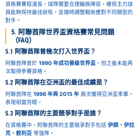
資格賽賽程漫長，球隊需要合理輪換陣容，確保主力球
員能夠保持最佳狀態，並適時調整戰術應對不同類型的
對手。
5. 阿聯酋隊世界盃資格賽常見問題
（FAQ）
5.1 阿聯酋隊曾幾次打入世界盃？
阿聯酋隊曾於
1990 年成功晉級世界盃
，但之後未能再
次取得參賽資格。
5.2 阿聯酋隊在亞洲盃的最佳成績是？
阿聯酋隊在
1996 年與 2015 年
兩次獲得亞洲盃季軍，
表現相當亮眼。
5.3 阿聯酋隊的主要競爭對手是誰？
在資格賽中，阿聯酋隊的主要競爭對手包括
伊朗、伊拉
克、敘利亞
等強隊。