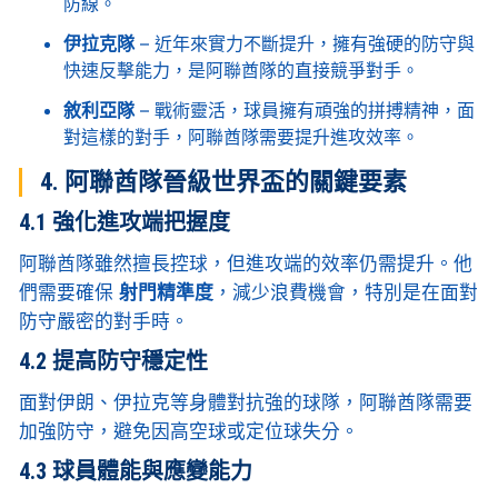
防線。
伊拉克隊
– 近年來實力不斷提升，擁有強硬的防守與
快速反擊能力，是阿聯酋隊的直接競爭對手。
敘利亞隊
– 戰術靈活，球員擁有頑強的拼搏精神，面
對這樣的對手，阿聯酋隊需要提升進攻效率。
4. 阿聯酋隊晉級世界盃的關鍵要素
4.1 強化進攻端把握度
阿聯酋隊雖然擅長控球，但進攻端的效率仍需提升。他
們需要確保
射門精準度
，減少浪費機會，特別是在面對
防守嚴密的對手時。
4.2 提高防守穩定性
面對伊朗、伊拉克等身體對抗強的球隊，阿聯酋隊需要
加強防守，避免因高空球或定位球失分。
4.3 球員體能與應變能力