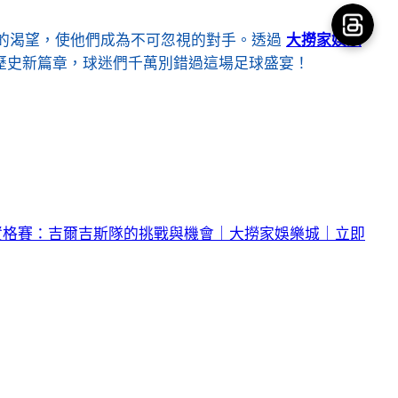
的渴望，使他們成為不可忽視的對手。透過
大撈家娛樂
歷史新篇章，球迷們千萬別錯過這場足球盛宴！
區資格賽：吉爾吉斯隊的挑戰與機會｜大撈家娛樂城｜立即