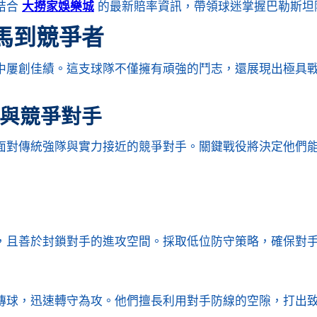
結合
大撈家娛樂城
的最新賠率資訊，帶領球迷掌握巴勒斯坦
馬到競爭者
中屢創佳績。這支球隊不僅擁有頑強的鬥志，還展現出極具
組與競爭對手
面對傳統強隊與實力接近的競爭對手。關鍵戰役將決定他們
，且善於封鎖對手的進攻空間。採取低位防守策略，確保對
傳球，迅速轉守為攻。他們擅長利用對手防線的空隙，打出