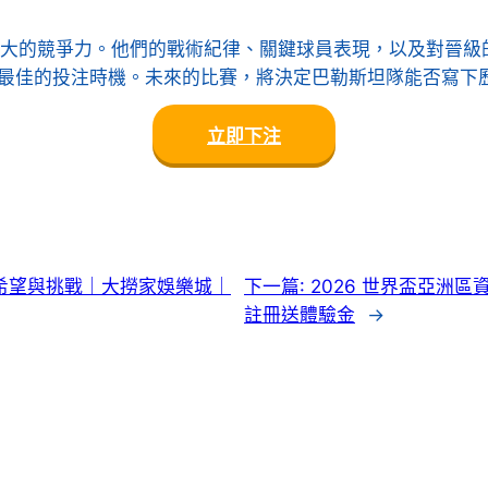
大的競爭力。他們的戰術紀律、關鍵球員表現，以及對晉級
最佳的投注時機。未來的比賽，將決定巴勒斯坦隊能否寫下
立即下注
級希望與挑戰｜大撈家娛樂城｜
下一篇:
2026 世界盃亞洲
註冊送體驗金
→