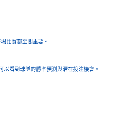
每場比賽都至關重要。
可以看到球隊的勝率預測與潛在投注機會。