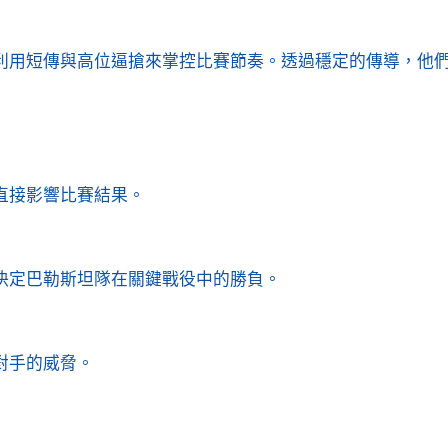
利用短傳與高位逼搶來掌控比賽節奏。透過穩定的傳導，他
直接影響比賽結果。
決定巴勒斯坦隊在關鍵戰役中的勝負。
對手的威脅。