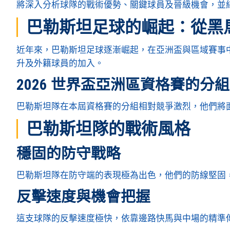
將深入分析球隊的戰術優勢、關鍵球員及晉級機會，並
巴勒斯坦足球的崛起：從黑
近年來，巴勒斯坦足球逐漸崛起，在亞洲盃與區域賽事
升及外籍球員的加入。
2026 世界盃亞洲區資格賽的分
巴勒斯坦隊在本屆資格賽的分組相對競爭激烈，他們將
巴勒斯坦隊的戰術風格
穩固的防守戰略
巴勒斯坦隊在防守端的表現極為出色，他們的防線堅固
反擊速度與機會把握
這支球隊的反擊速度極快，依靠邊路快馬與中場的精準