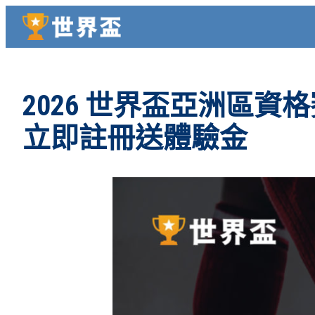
跳
至
主
要
內
2026 世界盃亞洲區
容
立即註冊送體驗金