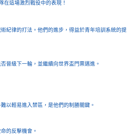
隊在這場激烈戰役中的表現！
戰術紀律的打法。他們的進步，得益於青年培訓系統的提
能否晉級下一輪，並繼續向世界盃門票邁進。
手難以輕易進入禁區，是他們的制勝關鍵。
致命的反擊機會。