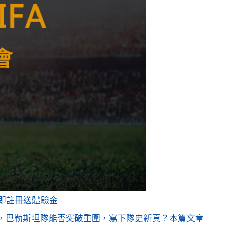
立即註冊送體驗金
，巴勒斯坦隊能否突破重圍，寫下隊史新頁？本篇文章