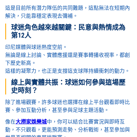
這是目前所有潛力隊伍的共同難題，這點無法在短期內
解決，只能靠穩定表現去彌補。
球迷角色越來越關鍵：民意與熱情成為
第12人
印尼媒體與球迷熱度空前。
無論是線上討論、實體應援還是賽事轉播收視率，都創
下歷史新高。
這樣的凝聚力，也正是支撐這支球隊持續衝刺的動力。
線上與實體共振：球迷如何參與這場歷
史時刻？
除了進場觀賽，許多球迷也選擇在線上平台觀看即時比
賽、參加互動分析，甚至參與足球主題活動。
像在
大撈家娛樂城
中，你可以結合比賽實況與即時互
動，不只觀看，更能預測走勢、分析戰術，甚至參加與