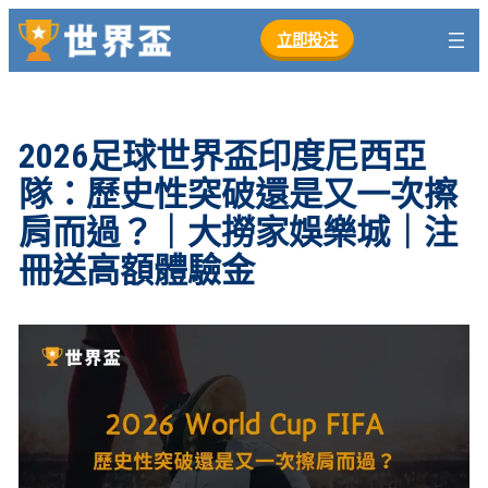
跳
立即投注
至
主
要
內
2026足球世界盃印度尼西亞
容
隊：歷史性突破還是又一次擦
肩而過？｜大撈家娛樂城｜注
冊送高額體驗金