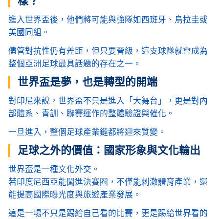
樣？
進入世界盃後，他們將可能與強隊如西班牙、烏拉圭或
美國同組。
儘管對抗性仍有差距，但只要晉級，這支球隊就會成為
整個亞洲足球最具話題的存在之一。
世界盃是夢，也是轉型的開端
對印尼來說，世界盃不只是進入「大舞台」，更是對內
部體系、青訓、聯賽運作的整體驗證與催化。
一旦進入，整個足球產業鏈都將迎來質變。
足球之外的價值：國家形象與文化輸出
世界盃是一種文化外交。
若印度尼西亞能闖進決賽圈，不僅能刺激體育產業，還
能提高國際曝光度與旅遊產業發展。
這是一場不只是踢給自己看的比賽，更是踢給世界看的