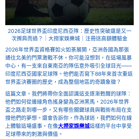
2026足球世界盃印度尼西亞隊：歷史性突破還是又一
次擦肩而過？｜大撈家娛樂城｜注冊送高額體驗金
2026年世界盃資格賽如火如荼展開，亞洲各國為那張
通往北美的門票激戰不休。你可能沒想到，在這場風暴
中心，有一支來自東南亞的隊伍意外吸引全球目光——
印度尼西亞國家足球隊。他們能否寫下88年來首次重返
世界盃決賽圈的歷史，成為整個地區的奇蹟象徵？
這篇文章，我們將帶你全面認識這支逐漸甦醒的球隊：
他們如何從邊緣角色搖身變為亞洲黑馬，2026年世界
盃之路走到哪一步，又有哪些關鍵球員與戰術布局在支
撐他們的夢想。還會告訴你，作為球迷，我們如何在線
上體驗這場盛事，在像
大撈家娛樂城
這樣的平台中享受
足球帶來的刺激與價值。