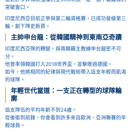
突破窗口。
印度尼西亞目前正參與第二輪資格賽，已成功晉級第三
輪，創下隊史新頁。
主帥申台龍：從韓國精神到東南亞奇蹟
印度尼西亞隊的轉變，與南韓籍主教練申台龍密不可
分。
他曾率領韓國打入2018世界盃，並擊敗過德國。
如今，他將相同的紀律與現代戰術帶入這支年輕而飢渴
的球隊。
年輕世代當道：一支正在轉型的球隊輪
廓
這支隊伍的平均年齡不到24歲。
從後衛到前鋒，你會看到許多來自歐洲、亞洲聯賽的年
輕球員。