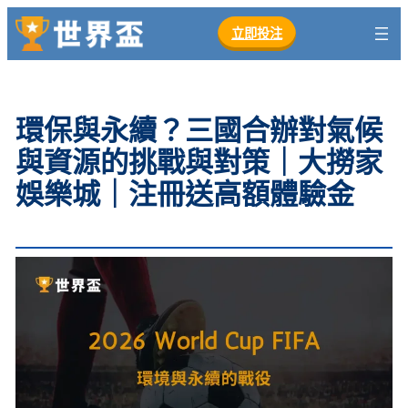
跳
立即投注
至
主
要
內
環保與永續？三國合辦對氣候
容
與資源的挑戰與對策｜大撈家
娛樂城｜注冊送高額體驗金