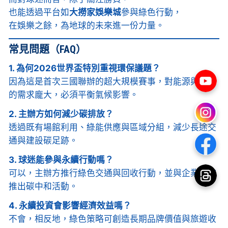
也能透過平台如
大撈家娛樂城
參與綠色行動，
在娛樂之餘，為地球的未來進一份力量。
常見問題（FAQ）
1. 為何2026世界盃特別重視環保議題？
因為這是首次三國聯辦的超大規模賽事，對能源與交通
的需求龐大，必須平衡氣候影響。
2. 主辦方如何減少碳排放？
透過既有場館利用、綠能供應與區域分組，減少長途交
通與建設碳足跡。
3. 球迷能參與永續行動嗎？
可以，主辦方推行綠色交通與回收行動，並與企業合作
推出碳中和活動。
4. 永續投資會影響經濟效益嗎？
不會，相反地，綠色策略可創造長期品牌價值與旅遊收