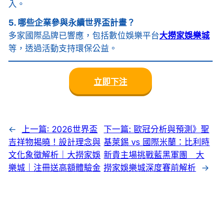
入。
5. 哪些企業參與永續世界盃計畫？
多家國際品牌已響應，包括數位娛樂平台
大撈家娛樂城
等，透過活動支持環保公益。
立即下注
←
上一篇:
2026世界盃
下一篇:
歐冠分析與預測》聖
吉祥物揭曉！設計理念與
基萊錫 vs 國際米蘭：比利時
文化象徵解析｜大撈家娛
新貴主場挑戰藍黑軍團 大
樂城｜注冊送高額體驗金
撈家娛樂城深度賽前解析
→