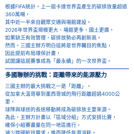
根據FIFA統計，上一屆卡達世界盃產生的碳排放量超過
360萬噸，
其中近一半來自觀眾交通與場館建設。
2026年世界盃規模更大、場館更多、國土更廣，
如果缺乏有效管理，碳排放勢必再創新高。
然而，三國主辦方明白這將是世界矚目的焦點，
因此提前布局環保計畫，
試圖讓這屆賽事成為「最永續」的一次世界盃。
多國聯辦的挑戰：距離帶來的能源壓力
三國主辦的最大挑戰之一是「距離」。
從加拿大溫哥華到墨西哥城的飛行距離超過4000公
里，
球隊與球迷的長途移動將成為碳排放主要來源。
為此，主辦方計畫以「區域分組」方式安排比賽，
確保小組賽盡量在同一地區進行，
減少跨國航班需求，進而降低能源消耗。