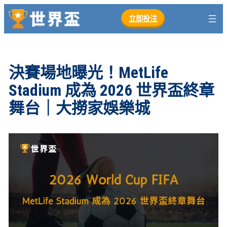
跳
立即投注
至
主
要
內
決賽場地曝光！MetLife
容
Stadium 成為 2026 世界盃終章
舞台｜大撈家娛樂城