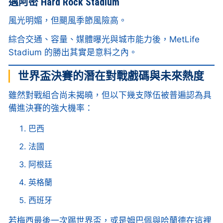
邁阿密 Hard Rock Stadium
風光明媚，但颶風季節風險高。
綜合交通、容量、媒體曝光與城市能力後，MetLife
Stadium 的勝出其實是意料之內。
世界盃決賽的潛在對戰戲碼與未來熱度
雖然對戰組合尚未揭曉，但以下幾支隊伍被普遍認為具
備進決賽的強大機率：
巴西
法國
阿根廷
英格蘭
西班牙
若梅西最後一次踢世界盃，或是姆巴佩與哈蘭德在這裡