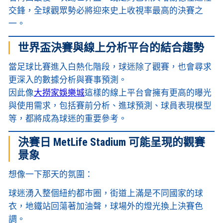
交鋒，全球觀眾勢必將迎來史上收視率最高的決賽之
一。
世界盃決賽與線上分析平台的結合趨勢
當足球比賽進入白熱化階段，球迷除了觀賽，也會尋求
更深入的數據分析與賽事預測。
因此像
大撈家娛樂城
這樣的線上平台會擁有更高的曝光
與使用需求，包括賽前分析、進球預測、球員表現模型
等，都將成為球迷的重要參考。
決賽日 MetLife Stadium 可能呈現的觀賽
景象
想像一下那天的氛圍：
球迷湧入整個紐約都市圈，街道上滿是不同國家的球
衣，地鐵站回蕩著加油聲，球場外的燈光換上決賽色
調。