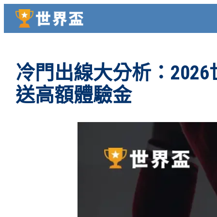
跳
至
主
要
內
冷門出線大分析：202
容
送高額體驗金