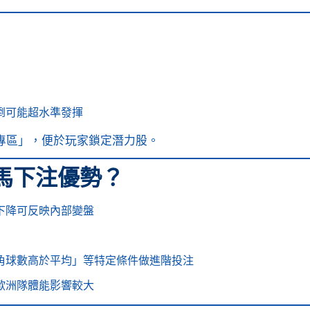
倒可能超水準發揮
專區」，便於玩家鎖定潛力股。
馬下注優勢？
下降可反映內部變盤
角球數高於平均」等特定條件做進階投注
歐洲隊體能影響較大