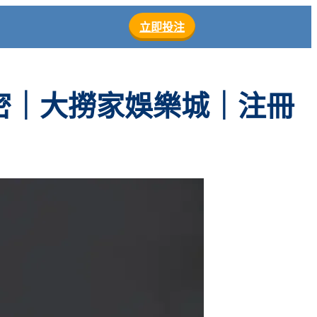
立即投注
揭密｜大撈家娛樂城｜注冊