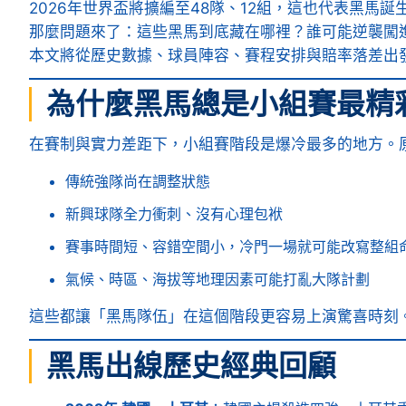
2026年世界盃將擴編至48隊、12組，這也代表黑馬誕
那麼問題來了：這些黑馬到底藏在哪裡？誰可能逆襲闖進
本文將從歷史數據、球員陣容、賽程安排與賠率落差出
為什麼黑馬總是小組賽最精
在賽制與實力差距下，小組賽階段是爆冷最多的地方。
傳統強隊尚在調整狀態
新興球隊全力衝刺、沒有心理包袱
賽事時間短、容錯空間小，冷門一場就可能改寫整組
氣候、時區、海拔等地理因素可能打亂大隊計劃
這些都讓「黑馬隊伍」在這個階段更容易上演驚喜時刻
黑馬出線歷史經典回顧