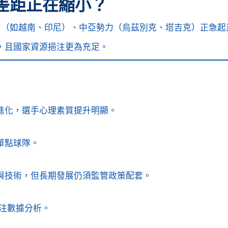
差距正在縮小？
勢力（如越南、印尼）、中亞勢力（烏茲別克、塔吉克）正急起
，且國家資源挹注更為充足。
進化，選手心理素質提升明顯。
單點球隊。
與技術，但長期發展仍須監管政策配套。
注數據分析。