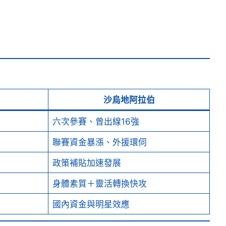
沙烏地阿拉伯
六次參賽、曾出線16強
聯賽資金暴漲、外援環伺
政策補貼加速發展
身體素質＋靈活轉換快攻
國內資金與明星效應