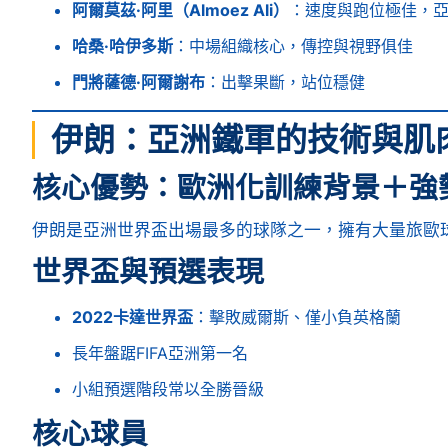
阿爾莫茲·阿里（Almoez Ali）
：速度與跑位極佳，
哈桑·哈伊多斯
：中場組織核心，傳控與視野俱佳
門將薩德·阿爾謝布
：出擊果斷，站位穩健
伊朗：亞洲鐵軍的技術與肌
核心優勢：歐洲化訓練背景＋強
伊朗是亞洲世界盃出場最多的球隊之一，擁有大量旅歐
世界盃與預選表現
2022卡達世界盃
：擊敗威爾斯、僅小負英格蘭
長年盤踞FIFA亞洲第一名
小組預選階段常以全勝晉級
核心球員