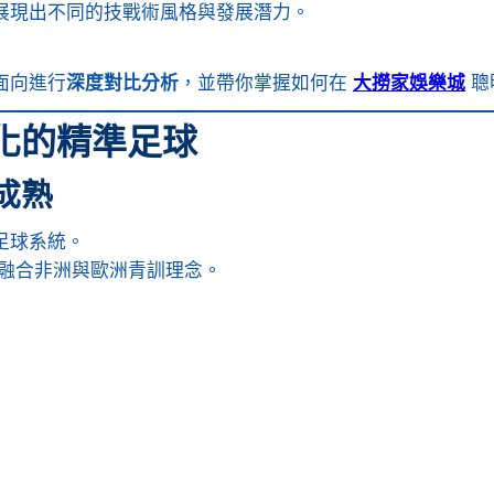
展現出不同的技戰術風格與發展潛力。
面向進行
深度對比分析
，並帶你掌握如何在
大撈家娛樂城
聰
化的精準足球
成熟
足球系統。
資源，融合非洲與歐洲青訓理念。