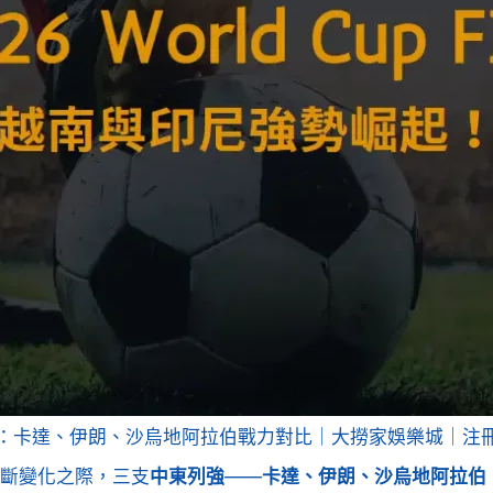
：卡達、伊朗、沙烏地阿拉伯戰力對比｜大撈家娛樂城｜注
不斷變化之際，三支
中東列強
——
卡達、伊朗、沙烏地阿拉伯