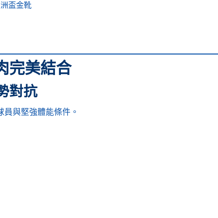
亞洲盃金靴
肉完美結合
勢對抗
球員與堅強體能條件。