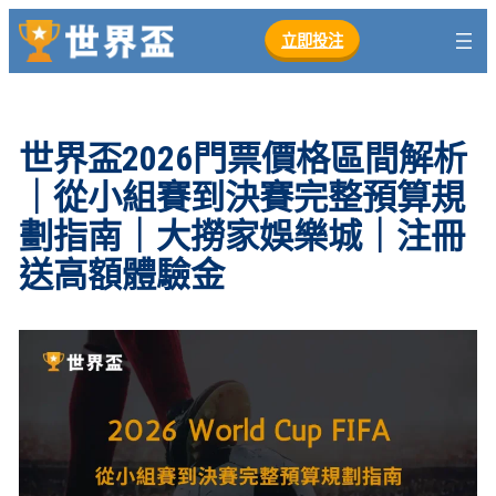
跳
立即投注
至
主
要
內
世界盃2026門票價格區間解析
容
｜從小組賽到決賽完整預算規
劃指南｜大撈家娛樂城｜注冊
送高額體驗金