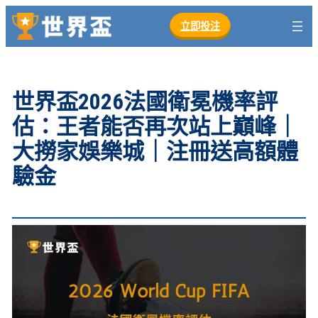
跳
立即投注
至
主
要
內
世界盃2026法國衛冕機率評
容
估：王者能否再次站上巔峰｜
大撈家娛樂城｜注冊送高額體
驗金