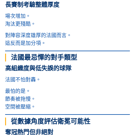
長賽制考驗整體厚度
場次增加。
淘汰更殘酷。
對陣容深度雄厚的法國而言。
這反而是加分項。
法國最忌憚的對手類型
高組織度與低失誤的球隊
法國不怕對轟。
最怕的是。
節奏被拖慢。
空間被壓縮。
從數據角度評估衛冕可能性
奪冠熱門但非絕對