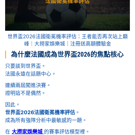
世界盃2026法國衛冕機率評估：王者能否再次站上巔
峰｜大撈家娛樂城｜注冊送高額體驗金
為什麼法國成為世界盃2026的焦點核心
只要談到世界盃。
法國永遠在話題中心。
連續兩屆闖進決賽。
證明這不是偶然。
因此。
世界盃2026法國衛冕機率評估
。
成為所有強隊分析中最敏感的一題。
在
大撈家娛樂城
的賽事評估模型裡。