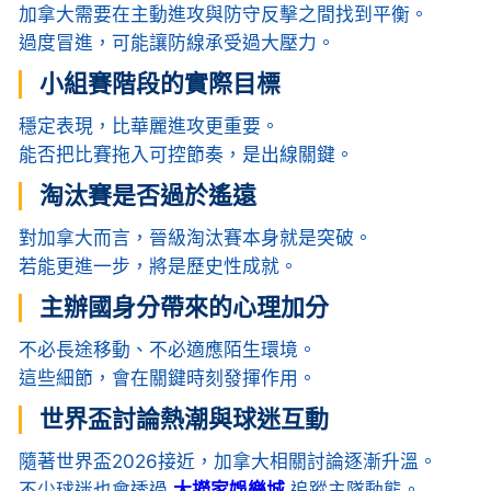
加拿大需要在主動進攻與防守反擊之間找到平衡。
過度冒進，可能讓防線承受過大壓力。
小組賽階段的實際目標
穩定表現，比華麗進攻更重要。
能否把比賽拖入可控節奏，是出線關鍵。
淘汰賽是否過於遙遠
對加拿大而言，晉級淘汰賽本身就是突破。
若能更進一步，將是歷史性成就。
主辦國身分帶來的心理加分
不必長途移動、不必適應陌生環境。
這些細節，會在關鍵時刻發揮作用。
世界盃討論熱潮與球迷互動
隨著世界盃2026接近，加拿大相關討論逐漸升溫。
不少球迷也會透過
大撈家娛樂城
追蹤主隊動態。