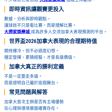
即時資訊讓觀賽更投入
數據、分析與即時觀點，
讓球迷不只是看比賽，而是理解比賽。
大撈家娛樂城
成為許多人交流加拿大表現預測的平台。
世界盃2026加拿大表現的合理期待值
期待爆冷，但不必過度幻想。
穩定發揮、累積經驗，才是長遠價值。
加拿大真正的勝利定義
不是一定要走多遠。
而是證明自己屬於這個舞台。
常見問題與解答
加拿大首次主辦是否有主場優勢
在心理與環境層面確實存在。