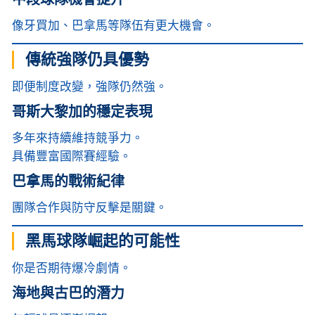
像牙買加、巴拿馬等隊伍有更大機會。
傳統強隊仍具優勢
即便制度改變，強隊仍然強。
哥斯大黎加的穩定表現
多年來持續維持競爭力。
具備豐富國際賽經驗。
巴拿馬的戰術紀律
團隊合作與防守反擊是關鍵。
黑馬球隊崛起的可能性
你是否期待爆冷劇情。
海地與古巴的潛力