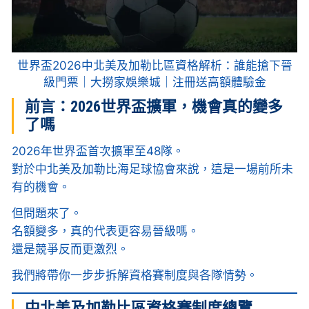
世界盃2026中北美及加勒比區資格解析：誰能搶下晉
級門票｜大撈家娛樂城｜注冊送高額體驗金
前言：2026世界盃擴軍，機會真的變多
了嗎
2026年世界盃首次擴軍至48隊。
對於中北美及加勒比海足球協會來說，這是一場前所未
有的機會。
但問題來了。
名額變多，真的代表更容易晉級嗎。
還是競爭反而更激烈。
我們將帶你一步步拆解資格賽制度與各隊情勢。
中北美及加勒比區資格賽制度總覽