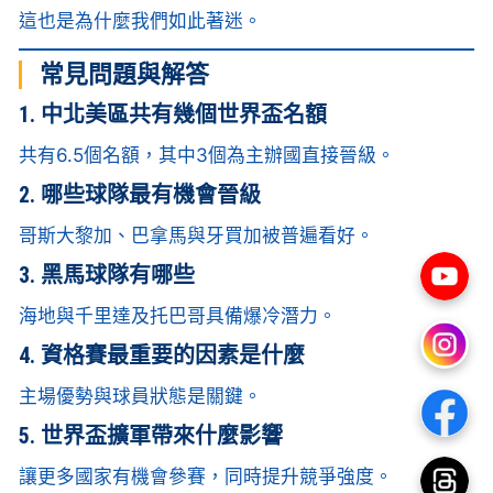
這也是為什麼我們如此著迷。
常見問題與解答
1. 中北美區共有幾個世界盃名額
共有6.5個名額，其中3個為主辦國直接晉級。
2. 哪些球隊最有機會晉級
哥斯大黎加、巴拿馬與牙買加被普遍看好。
3. 黑馬球隊有哪些
海地與千里達及托巴哥具備爆冷潛力。
4. 資格賽最重要的因素是什麼
主場優勢與球員狀態是關鍵。
5. 世界盃擴軍帶來什麼影響
讓更多國家有機會參賽，同時提升競爭強度。