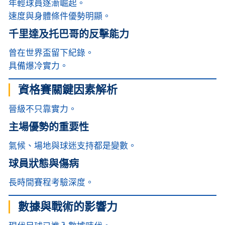
年輕球員逐漸崛起。
速度與身體條件優勢明顯。
千里達及托巴哥的反擊能力
曾在世界盃留下紀錄。
具備爆冷實力。
資格賽關鍵因素解析
晉級不只靠實力。
主場優勢的重要性
氣候、場地與球迷支持都是變數。
球員狀態與傷病
長時間賽程考驗深度。
數據與戰術的影響力