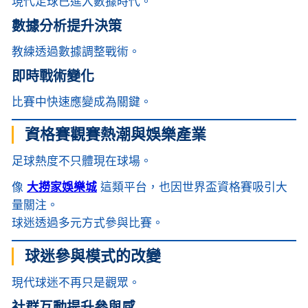
現代足球已進入數據時代。
數據分析提升決策
教練透過數據調整戰術。
即時戰術變化
比賽中快速應變成為關鍵。
資格賽觀賽熱潮與娛樂產業
足球熱度不只體現在球場。
像
大撈家娛樂城
這類平台，也因世界盃資格賽吸引大
量關注。
球迷透過多元方式參與比賽。
球迷參與模式的改變
現代球迷不再只是觀眾。
社群互動提升參與感